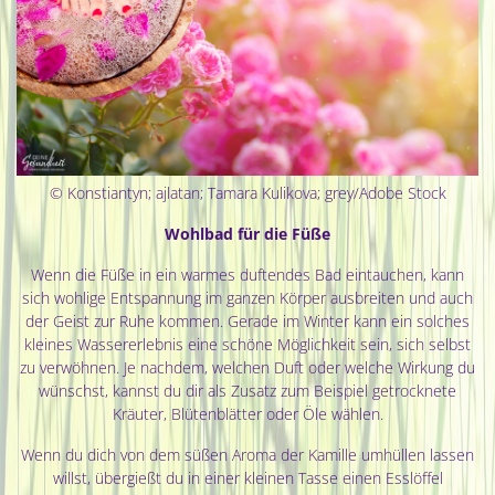
© Konstiantyn; ajlatan; Tamara Kulikova; grey/Adobe Stock
Wohlbad für die Füße
Wenn die Füße in ein warmes duftendes Bad eintauchen, kann
sich wohlige Entspannung im ganzen Körper ausbreiten und auch
der Geist zur Ruhe kommen. Gerade im Winter kann ein solches
kleines Wassererlebnis eine schöne Möglichkeit sein, sich selbst
zu verwöhnen. Je nachdem, welchen Duft oder welche Wirkung du
wünschst, kannst du dir als Zusatz zum Beispiel getrocknete
Kräuter, Blütenblätter oder Öle wählen.
Wenn du dich von dem süßen Aroma der Kamille umhüllen lassen
willst, übergießt du in einer kleinen Tasse einen Esslöffel