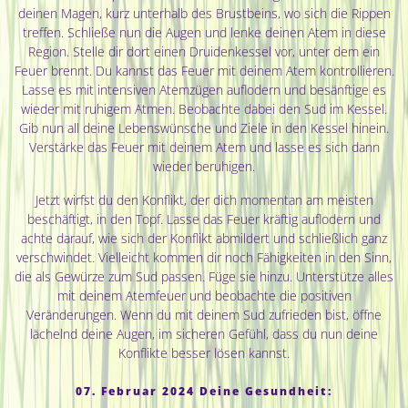
deinen Magen, kurz unterhalb des Brustbeins, wo sich die Rippen
treffen. Schließe nun die Augen und lenke deinen Atem in diese
Region. Stelle dir dort einen Druidenkessel vor, unter dem ein
Feuer brennt. Du kannst das Feuer mit deinem Atem kontrollieren.
Lasse es mit intensiven Atemzügen auflodern und besänftige es
wieder mit ruhigem Atmen. Beobachte dabei den Sud im Kessel.
Gib nun all deine Lebenswünsche und Ziele in den Kessel hinein.
Verstärke das Feuer mit deinem Atem und lasse es sich dann
wieder beruhigen.
Jetzt wirfst du den Konflikt, der dich momentan am meisten
beschäftigt, in den Topf. Lasse das Feuer kräftig auflodern und
achte darauf, wie sich der Konflikt abmildert und schließlich ganz
verschwindet. Vielleicht kommen dir noch Fähigkeiten in den Sinn,
die als Gewürze zum Sud passen. Füge sie hinzu. Unterstütze alles
mit deinem Atemfeuer und beobachte die positiven
Veränderungen. Wenn du mit deinem Sud zufrieden bist, öffne
lächelnd deine Augen, im sicheren Gefühl, dass du nun deine
Konflikte besser lösen kannst.
07. Februar 2024 Deine Gesundheit: