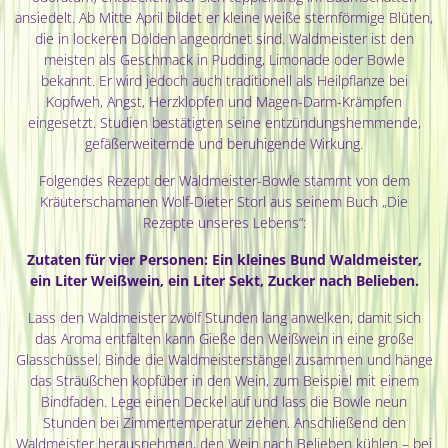
ansiedelt. Ab Mitte April bildet er kleine weiße sternförmige Blüten,
die in lockeren Dolden angeordnet sind. Waldmeister ist den
meisten als Geschmack in Pudding, Limonade oder Bowle
bekannt. Er wird jedoch auch traditionell als Heilpflanze bei
Kopfweh, Angst, Herzklopfen und Magen-Darm-Krämpfen
eingesetzt. Studien bestätigten seine entzündungshemmende,
gefäßerweiternde und beruhigende Wirkung.
Folgendes Rezept der Waldmeister-Bowle stammt von dem
Kräuterschamanen Wolf-Dieter Storl aus seinem Buch „Die
Rezepte unseres Lebens“:
Zutaten für vier Personen: Ein kleines Bund Waldmeister,
ein Liter Weißwein, ein Liter Sekt, Zucker nach Belieben.
Lass den Waldmeister zwölf Stunden lang anwelken, damit sich
das Aroma entfalten kann Gieße den Weißwein in eine große
Glasschüssel. Binde die Waldmeisterstängel zusammen und hänge
das Sträußchen kopfüber in den Wein, zum Beispiel mit einem
Bindfaden. Lege einen Deckel auf und lass die Bowle neun
Stunden bei Zimmertemperatur ziehen. Anschließend den
Waldmeister herausnehmen, den Wein nach Belieben kühlen – bei