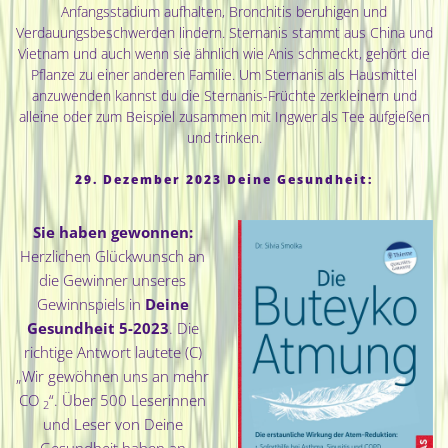
Anfangsstadium aufhalten, Bronchitis beruhigen und
Verdauungsbeschwerden lindern. Sternanis stammt aus China und
Vietnam und auch wenn sie ähnlich wie Anis schmeckt, gehört die
Pflanze zu einer anderen Familie. Um Sternanis als Hausmittel
anzuwenden kannst du die Sternanis-Früchte zerkleinern und
alleine oder zum Beispiel zusammen mit Ingwer als Tee aufgießen
und trinken.
29. Dezember 2023 Deine Gesundheit:
Sie haben gewonnen:
Herzlichen Glückwunsch an
die Gewinner unseres
Gewinnspiels in
Deine
Gesundheit 5-2023
. Die
richtige Antwort lautete (C)
„Wir gewöhnen uns an mehr
CO
“. Über 500 Leserinnen
2
und Leser von Deine
Gesundheit haben an