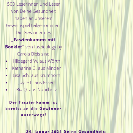
500 Leserinnen und Leser
von Deine Gesundheit
haben an unserem
Gewinnspiel teilgenommen.
Die Gewinner des
„
Faszienkamms mit
Booklet“
von faszieology by
Carola Bleis sind
Hildegard W. aus Wörth
Katharina G. aus Minden
Lisa Sch. aus Krumhörn
Joyce L. aus Essen
Ria Q. aus Nünchritz
Der Faszienkamm ist
bereits an die Gewinner
unterwegs!
24. Januar 2024 Deine Gesundheit: