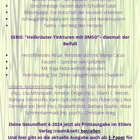
Geschmeidige Faszien durch Schüßler-Salze
Fibromyalgie: Die Botschaft der Muskeln erkennen
Ashwagandha balanciert Hormon- und Nervensystem
Tantra – der Weg des Herzens
SERIE: “Heilkräuter-Tinkturen mit DMSO”– diesmal: der
Beifuß
Herzöffnendes Ritual: Verbinde dich mit Mama Cacao
Faszien – Speicher von Gefühlen
Mit Yoga Nidra wirklich ausruhen
Feet-Reading: Die Zehen spiegeln deinen Charakter
Unsere Autoren/innen:
Angelika Fischer, Dipl.-Biol. Beate Beisel
(Hp.), Uta Mittelstadt, Annette Dröge (Hp.), Shanti C. Wetzel,
Barbara Simonsohn, Karin Opitz-Kreher, Doris Huber (Hp.), Rea
Demenat von Behr (Hp.), Elisabeth Bott, Barbara Dopfer, Abbas
Schirmohammadi (Hp. psych.), Christiane Krieg
Deine Gesundheit 6-2024 jetzt als Printausgabe im Ehlers
Verlag (raum&zeit)
bestellen
.
Und hier gibt es die aktuelle Ausgabe auch als
E-Paper
für