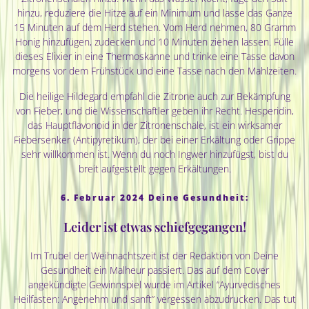
hinzu, reduziere die Hitze auf ein Minimum und lasse das Ganze
15 Minuten auf dem Herd stehen. Vom Herd nehmen, 80 Gramm
Honig hinzufügen, zudecken und 10 Minuten ziehen lassen. Fülle
dieses Elixier in eine Thermoskanne und trinke eine Tasse davon
morgens vor dem Frühstück und eine Tasse nach den Mahlzeiten.
Die heilige Hildegard empfahl die Zitrone auch zur Bekämpfung
von Fieber, und die Wissenschaftler geben ihr Recht. Hesperidin,
das Hauptflavonoid in der Zitronenschale, ist ein wirksamer
Fiebersenker (Antipyretikum), der bei einer Erkältung oder Grippe
sehr willkommen ist. Wenn du noch Ingwer hinzufügst, bist du
breit aufgestellt gegen Erkältungen.
6. Februar 2024 Deine Gesundheit:
Leider ist etwas schiefgegangen!
Im Trubel der Weihnachtszeit ist der Redaktion von Deine
Gesundheit ein Malheur passiert. Das auf dem Cover
angekündigte Gewinnspiel wurde im Artikel “Ayurvedisches
Heilfasten: Angenehm und sanft” vergessen abzudrucken. Das tut