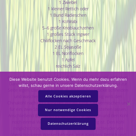
1 Zwiebel
1 kleiner Rettich oder
1 Bund Radieschen
1 Kohlrabi
5–6 große Knoblauchzehen
1 großes Stück Ingwer
Chiliflocken nach Geschmack
2 EL Sojasoße
1 EL Noriflocken
1 Apfel
reichlich Salz
Als erstes beschädigte äußere Blätter vom Chinakohl entfernen.
Diese Website benutzt Cookies. Wenn du mehr dazu erfahren
Dann zwei bis drei schöne, ganze Kohlblätter waschen und zur
willst, schau gerne in unsere Datenschutzerklärung.
Seite legen. Dann den Kohl in mundgerechte Stücke schneiden
und waschen. Damit das Kimchi nicht zu flüssig wird, den
Alle Cookies akzeptieren
Chinakohl nach dem Waschen reichlich mit Salz vermischen und
für ein, zwei Stunden in einer großen Schüssel stehen lassen.
Nur notwendige Cookies
Anschließend den ausgetretenen Saft weggießen und den Kohl
noch einmal Waschen, damit er nicht zu salzig ist. Den Kohl
Datenschutzerklärung
möglichst trocken tupfen oder in einer Salatschleuder von
überschüssigem Wasser befreien. Jetzt Karotten, Rettich und