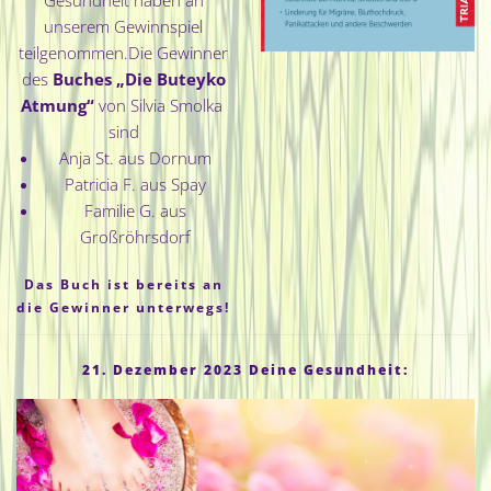
unserem Gewinnspiel
teilgenommen.Die Gewinner
des
Buches „Die Buteyko
Atmung
“
von Silvia Smolka
sind
Anja St. aus Dornum
Patricia F. aus Spay
Familie G. aus
Großröhrsdorf
Das Buch ist bereits an
die Gewinner unterwegs!
21. Dezember 2023 Deine Gesundheit: