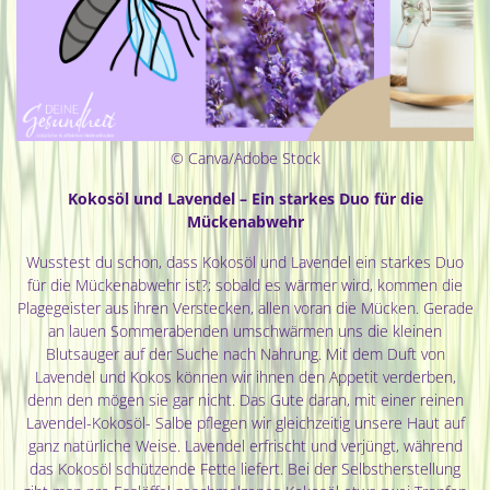
© Canva/Adobe Stock
Kokosöl und Lavendel – Ein starkes Duo für die
Mückenabwehr
Wusstest du schon, dass Kokosöl und Lavendel ein starkes Duo
für die Mückenabwehr ist?; sobald es wärmer wird, kommen die
Plagegeister aus ihren Verstecken, allen voran die Mücken. Gerade
an lauen Sommerabenden umschwärmen uns die kleinen
Blutsauger auf der Suche nach Nahrung. Mit dem Duft von
Lavendel und Kokos können wir ihnen den Appetit verderben,
denn den mögen sie gar nicht. Das Gute daran, mit einer reinen
Lavendel-Kokosöl- Salbe pflegen wir gleichzeitig unsere Haut auf
ganz natürliche Weise. Lavendel erfrischt und verjüngt, während
das Kokosöl schützende Fette liefert. Bei der Selbstherstellung