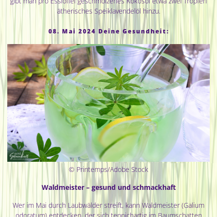
gibt man pro Esslöffel geschmolzenes Kokosöl etwa zwei Tropfen
ätherisches Speiklavendelöl hinzu.
08. Mai 2024 Deine Gesundheit:
© Printemps/Adobe Stock
Waldmeister – gesund und schmackhaft
Wer im Mai durch Laubwälder streift, kann Waldmeister (Galium
odoratum) entdecken, der sich teppichartig im Baumschatten