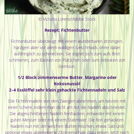
© Victoria Lorenz/Adobe Stock
Rezept: Fichtenbutter
Fichtenbutter überzeugt mit einem wunderbaren zitronigen,
harzigen aber vor allem waldigen Geschmack, ohne dabei
aufdringlich zu schmecken. Sie eignet sich zum aufs Brot
schmieren, zum Backen von Plätzchen oder zum Anbraten von
Gemüse.
1/2 Block zimmerwarme Butter, Margarine oder
Kokosnussöl
2–4 Esslöffel sehr klein gehackte Fichtennadeln und Salz
Die Fichtennadeln von den Zweigen abnehmen, am besten mit
einer Schere, indem man dicht am Ast die Nadeln abschneidet.
Die abgeschnittenen Nadeln feinhacken, entweder mit einem
guten Messer oder mit einem Stabmixer. Die fein gehackten
Nadeln nun mit der weichen Butter mischen, etwas Salz und
optional etwas abgeriebene Zitronenschale dazu geben. Jetzt noch