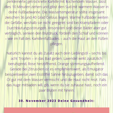
zerkleinerte, getrocknete Kamille mit kochendem Wasser, lässt
dies 10 Minuten ziehen und gibst den Sud mit warmem Wasser in
deine Fußbadwanne. Die Wassertemperatur sollte insgesamt
zwischen 36 und 40 Grad Celsius liegen. Warme Fußbäder weiten
die Gefäße, weshalb sie nicht geeignet sind bei Krampfadern oder
Durchblutungsstörungen. Ansonsten sind diese Bäder aber gut
verträglich, senken den Blutdruck, fördern den Schlaf und können
– wie im Fall des Kamillenfußbades – auch die Haut an den Füßen
pflegen.
Natürlich kannst du als Zusatz auch dein Lieblingsöl – sechs bis
acht Tropfen – in das Bad geben. Lavendel wirkt zusätzlich
beruhigend, Rose herzöffnend, Orange stimmungsaufhellend.
Gerade bei Zitrusölen ist es empfehlenswert, als Emulgator
beispielsweise zwei Esslöffel Sahne hinzuzugeben, damit sich das
Öl gut mit dem Wasser vermischt und die Haut nicht reizt. Falls
das Auge mitbaden will, gib, wenn du sie zuhause hast, noch ein
paar Blüten mit hinein.
30. November 2023 Deine Gesundheit: