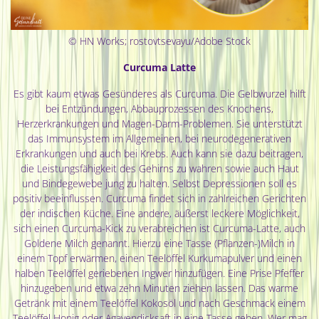
© HN Works; rostovtsevayu/Adobe Stock
Curcuma Latte
Es gibt kaum etwas Gesünderes als Curcuma. Die Gelbwurzel hilft
bei Entzündungen, Abbauprozessen des Knochens,
Herzerkrankungen und Magen-Darm-Problemen. Sie unterstützt
das Immunsystem im Allgemeinen, bei neurodegenerativen
Erkrankungen und auch bei Krebs. Auch kann sie dazu beitragen,
die Leistungsfähigkeit des Gehirns zu wahren sowie auch Haut
und Bindegewebe jung zu halten. Selbst Depressionen soll es
positiv beeinflussen. Curcuma findet sich in zahlreichen Gerichten
der indischen Küche. Eine andere, äußerst leckere Möglichkeit,
sich einen Curcuma-Kick zu verabreichen ist Curcuma-Latte, auch
Goldene Milch genannt. Hierzu eine Tasse (Pflanzen-)Milch in
einem Topf erwärmen, einen Teelöffel Kurkumapulver und einen
halben Teelöffel geriebenen Ingwer hinzufügen. Eine Prise Pfeffer
hinzugeben und etwa zehn Minuten ziehen lassen. Das warme
Getränk mit einem Teelöffel Kokosöl und nach Geschmack einem
Teelöffel Honig oder Agavendicksaft in eine Tasse geben. Wer mag